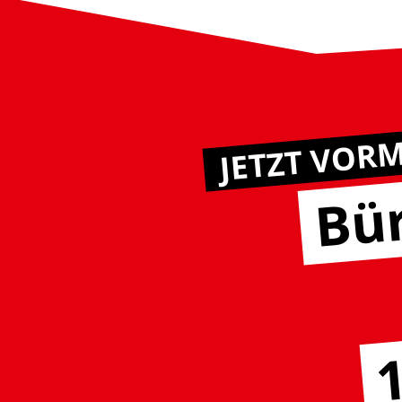
JETZT VOR
Bür
1