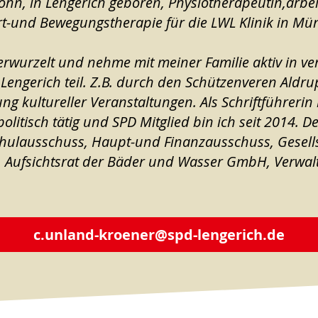
 Sohn, in Lengerich geboren, Physiotherapeutin,arbei
t-und Bewegungstherapie für die LWL Klinik in Mü
 verwurzelt und nehme mit meiner Familie aktiv in 
 Lengerich teil. Z.B. durch den Schützenveren Aldru
g kultureller Veranstaltungen. Als Schriftführerin b
olitisch tätig und SPD Mitglied bin ich seit 2014. De
 Schulausschuss, Haupt-und Finanzausschuss, Gesel
e, Aufsichtsrat der Bäder und Wasser GmbH, Verwal
c.unland-kroener@spd-lengerich.de