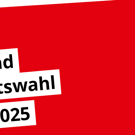
nd
tswahl
2025