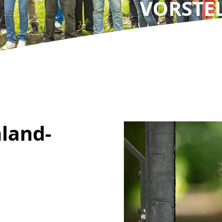
VORSTE
Unsere Kandidier
nland-