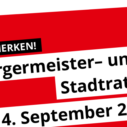
MERKEN!
germeister– u
Stadtra
4. September 